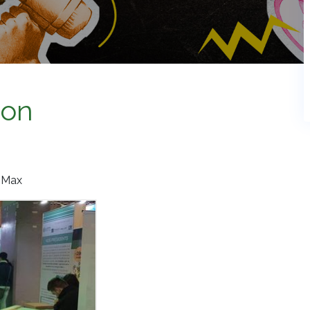
ion
e Max