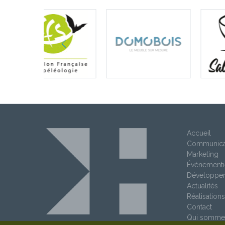
Accueil
Communica
Marketing
Événementi
Développe
Actualités
Réalisations
Contact
Qui somme