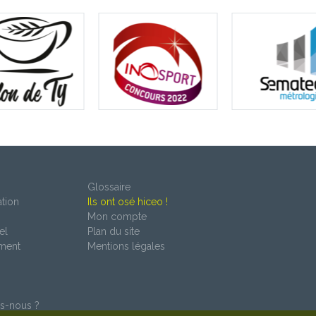
Glossaire
tion
Ils ont osé hiceo !
Mon compte
el
Plan du site
ment
Mentions légales
s-nous ?