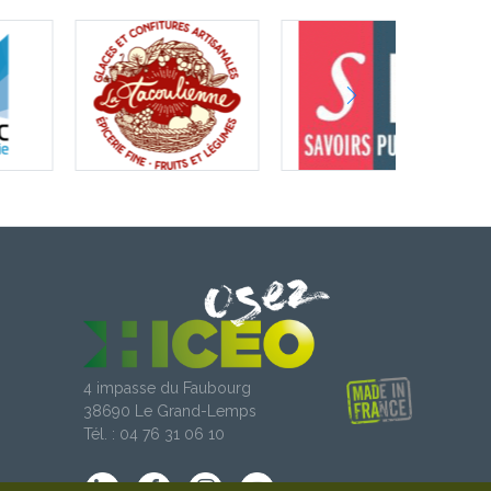
4 impasse du Faubourg
38690 Le Grand-Lemps
Tél. : 04 76 31 06 10