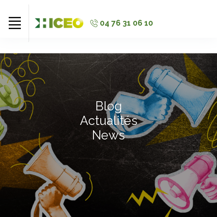
//
//
//
04 76 31 06 10
Blog
Actualités
News