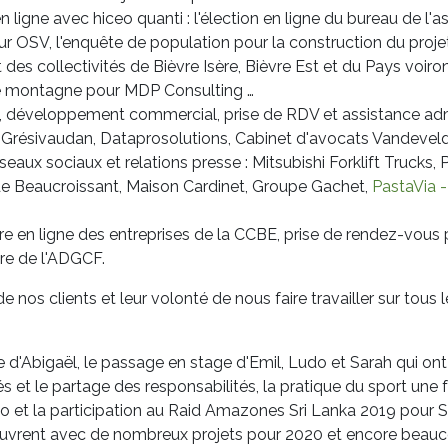
ligne avec hiceo quanti : l'élection en ligne du bureau de l'as
r OSV, l'enquête de population pour la construction du projet 
 des collectivités de Bièvre Isère, Bièvre Est et du Pays voiro
e montagne pour MDP Consulting …
e, développement commercial, prise de RDV et assistance admini
e Grésivaudan, Dataprosolutions, Cabinet d'avocats Vandevel
ux sociaux et relations presse : Mitsubishi Forklift Trucks, P
 de Beaucroissant, Maison Cardinet, Groupe Gachet,
PastaVia -
e en ligne des entreprises de la CCBE, prise de rendez-vous p
ire de l'ADGCF.
té de nos clients et leur volonté de nous faire travailler sur t
vée d'Abigaël, le passage en stage d'Emil, Ludo et Sarah qui o
és et le partage des responsabilités, la pratique du sport une 
o et la participation au Raid Amazones Sri Lanka 2019 pour Sy
'ouvrent avec de nombreux projets pour 2020 et encore beau