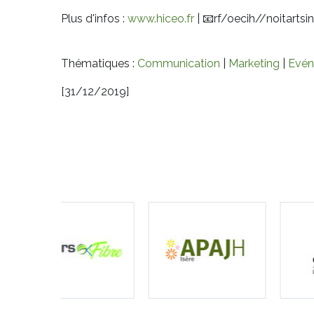
Plus d'infos :
www.hiceo.fr
|
📧
rf/oecih//noitartsi
Thématiques :
Communication
|
Marketing
|
Evén
[31/12/2019]