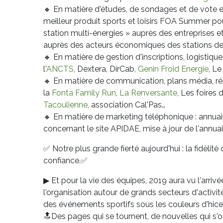
🔸
En matière d'études, de sondages et de vote en 
meilleur produit sports et loisirs FOA Summer pou
station multi-énergies » auprès des entreprises et
auprès des acteurs économiques des stations d
🔸
En matière de gestion d'inscriptions, logistiqu
l'
ANCTS
, Dextera, DirCab,
Genin Froid Energie
, L
🔸
En matière de communication, plans média, résea
la
Fonta Family Run
,
La Renversante
, Les foires
Tacoulienne
, association Cal'Pas…
🔸
En matière de marketing téléphonique : annuair
concernant le site APIDAE, mise à jour de l'annua
✅
Notre plus grande fierté aujourd'hui : la fidèli
confiance.
✅
▶
Et pour la vie des équipes, 2019 aura vu l'arri
l'organisation autour de grands secteurs d'activit
des événements sportifs sous les couleurs d'hice
🔝
Des pages qui se tournent, de nouvelles qui s