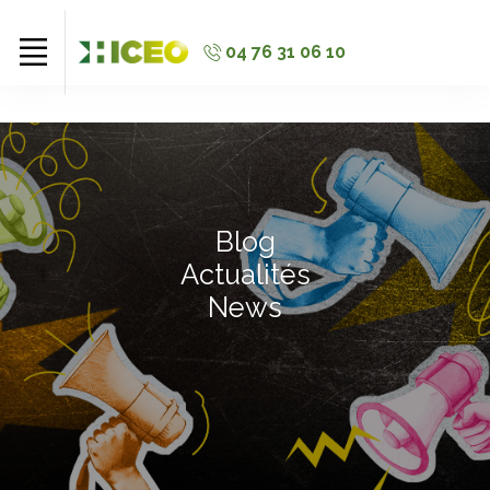
//
//
//
04 76 31 06 10
Blog
Actualités
News