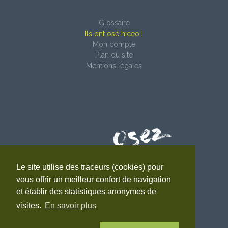
Glossaire
Ils ont osé hiceo !
Mon compte
Plan du site
Mentions légales
Le site utilise des traceurs (cookies) pour
4 impasse du Faubourg
vous offrir un meilleur confort de navigation
38690 Le Grand-Lemps
et établir des statistiques anonymes de
Tél. : 04 76 31 06 10
visites.
En savoir plus