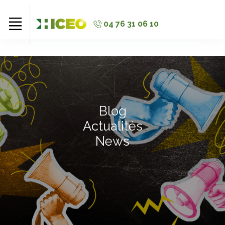
//
//
//
04 76 31 06 10
Blog
Actualités
News