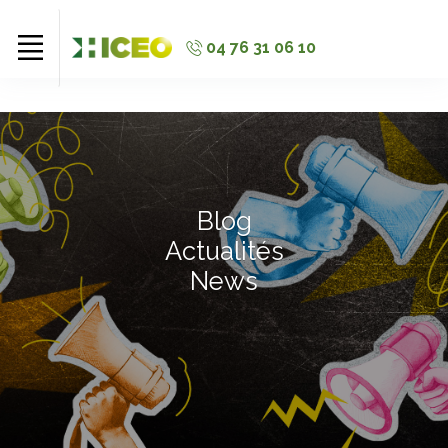
//
//
//
04 76 31 06 10
Blog
Actualités
News