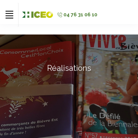
//
//
//
04 76 31 06 10
Réalisations