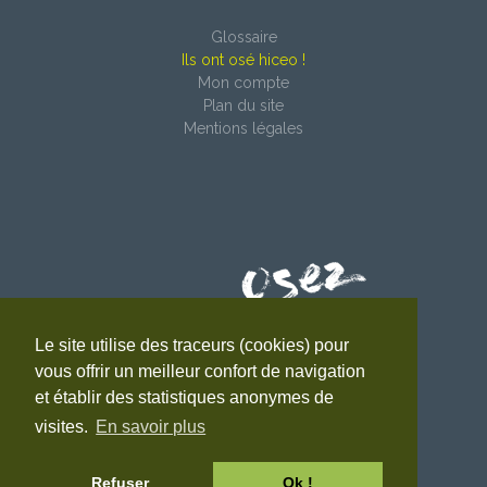
Glossaire
Ils ont osé hiceo !
Mon compte
Plan du site
Mentions légales
Le site utilise des traceurs (cookies) pour
4 impasse du Faubourg
vous offrir un meilleur confort de navigation
38690 Le Grand-Lemps
et établir des statistiques anonymes de
Tél. : 04 76 31 06 10
visites.
En savoir plus
Refuser
Ok !