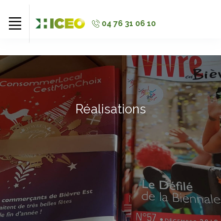
//
//
//
04 76 31 06 10
Réalisations