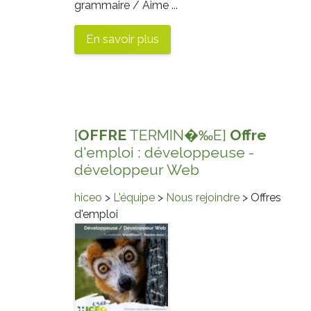
grammaire / Aime ...
En savoir plus
[
OFFRE
TERMIN�‰E]
Offre
d'emploi : développeuse -
développeur Web
hiceo
>
L'équipe
>
Nous rejoindre
> Offres
d'emploi