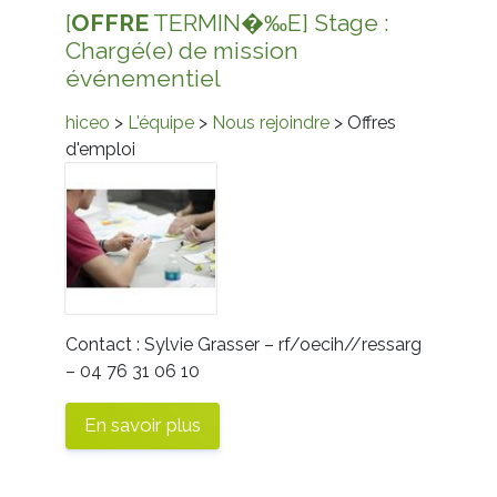
[
OFFRE
TERMIN�‰E] Stage :
Chargé(e) de mission
événementiel
hiceo
>
L'équipe
>
Nous rejoindre
> Offres
d'emploi
Contact : Sylvie Grasser –
rf/oecih//ressarg
– 04 76 31 06 10
En savoir plus