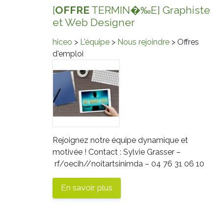
[
OFFRE
TERMIN�‰E] Graphiste
et Web Designer
hiceo
>
L'équipe
>
Nous rejoindre
> Offres
d'emploi
Rejoignez notre équipe dynamique et
motivée ! Contact : Sylvie Grasser –
rf/oecih//noitartsinimda
– 04 76 31 06 10
En savoir plus