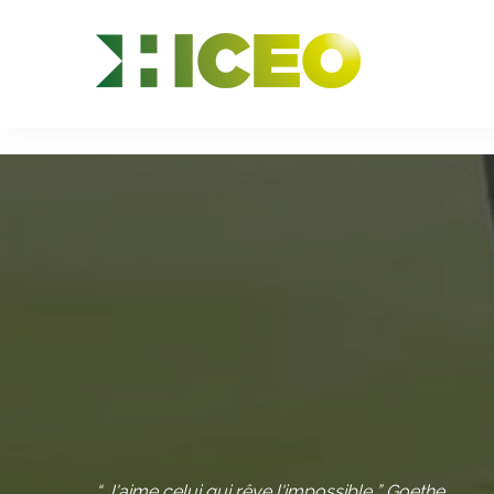
//
//
//
“ J'aime celui qui rêve l'impossible ” Goethe