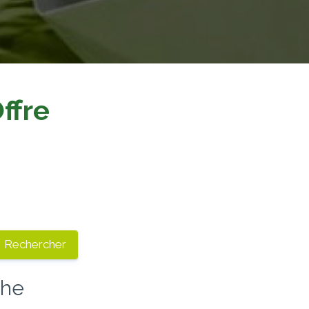
ffre
che