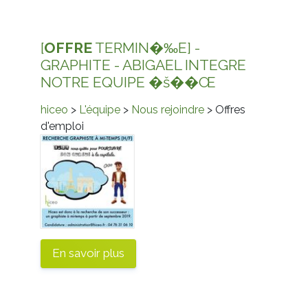
[
OFFRE
TERMIN�‰E] -
GRAPHITE - ABIGAEL INTEGRE
NOTRE EQUIPE �š�️�Œ
hiceo
>
L'équipe
>
Nous rejoindre
> Offres
d'emploi
En savoir plus