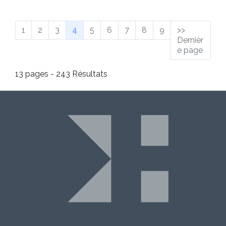
(Page courante)
1
2
3
4
5
6
7
8
9
>>
Dernièr
e page
13 pages - 243 Résultats