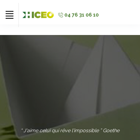
//
//
//
04 76 31 06 10
“ J'aime celui qui rêve l'impossible ” Goethe