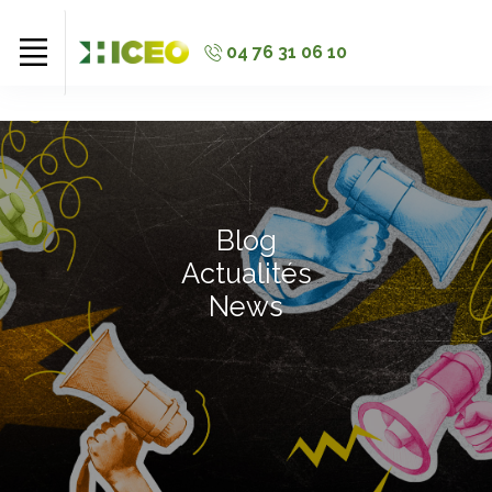
//
//
//
04 76 31 06 10
Blog
Actualités
News