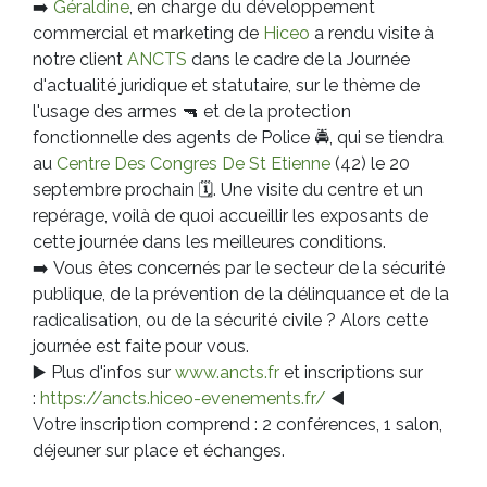
➡️
Géraldine
, en charge du développement
commercial et marketing de
Hiceo
a rendu visite à
notre client
ANCTS
dans le cadre de la Journée
d'actualité juridique et statutaire, sur le thème de
l'usage des armes
🔫
et de la protection
fonctionnelle des agents de Police
🚔
, qui se tiendra
au
Centre Des Congres De St Etienne
(42) le 20
septembre prochain
🗓
. Une visite du ce
ntre et un
repérage, voilà de quoi accueillir les exposants de
cette journée dans les meilleures conditions.
➡️
Vous êtes concernés par le secteur de la sécurité
publique, de la prévention de la délinquance et de la
radicalisation, ou de la sécurité civile ? Alors cette
journée est faite pour vous.
▶️
Plus d'infos sur
www.ancts.fr
et inscriptions sur
:
https://ancts.hiceo-evenements.fr/
◀️
Votre inscription comprend : 2 conférences, 1 salon,
déjeuner sur place et échanges.