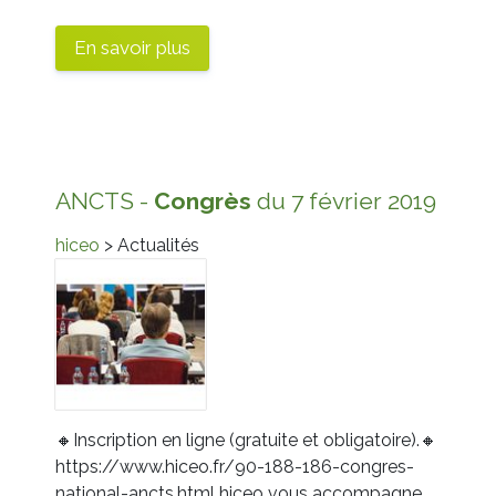
En savoir plus
ANCTS -
Congrès
du 7 février 2019
hiceo
> Actualités
🔸
Inscription en ligne (gratuite et obligatoire).
🔸
https://www.hiceo.fr/90-188-186-congres-
national-ancts.html
hiceo vous accompagne