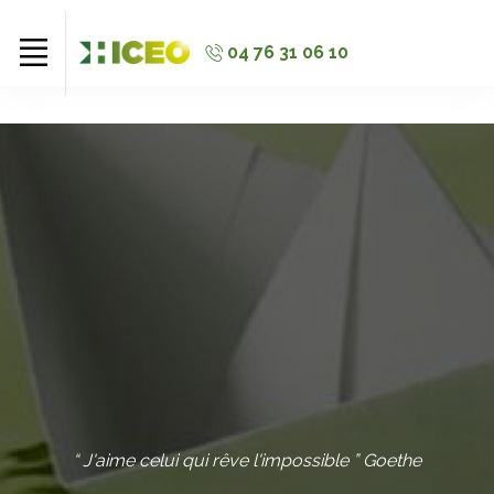
//
//
//
04 76 31 06 10
“ J'aime celui qui rêve l'impossible ” Goethe