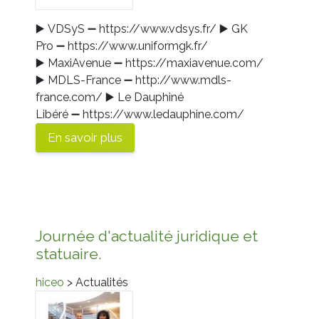
▶️
VDSyS
➖
https://www.vdsys.fr/
▶️
GK
Pro
➖
https://www.uniformgk.fr/
▶️
MaxiAvenue
➖
https://maxiavenue.com/
▶️
MDLS-France
➖
http://www.mdls-
france.com/
▶️
Le Dauphiné
Libéré
➖
https://www.ledauphine.com/
En savoir plus
Journée d'actualité juridique et
statuaire.
hiceo
> Actualités