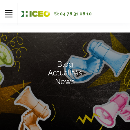
//
//
//
04 76 31 06 10
Blog
Actualités
News