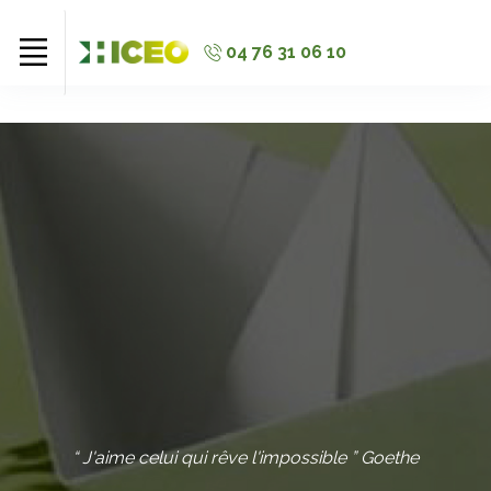
//
//
//
04 76 31 06 10
“ J'aime celui qui rêve l'impossible ” Goethe