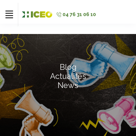
//
//
//
04 76 31 06 10
Blog
Actualités
News