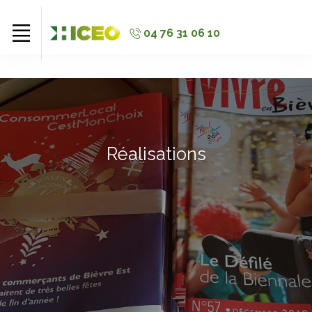
//
//
//
04 76 31 06 10
Réalisations