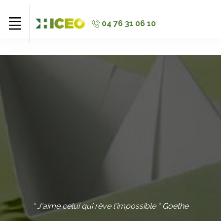
//
//
//
04 76 31 06 10
“ J'aime celui qui rêve l'impossible ” Goethe