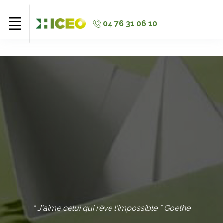
//
//
//
04 76 31 06 10
“ J'aime celui qui rêve l'impossible ” Goethe