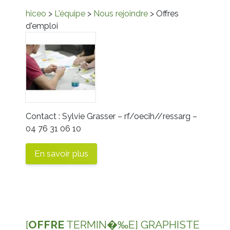
hiceo
>
L'équipe
>
Nous rejoindre
> Offres
d'emploi
Contact : Sylvie Grasser –
rf/oecih//ressarg
–
04 76 31 06 10
En savoir plus
[
OFFRE
TERMIN�‰E] GRAPHISTE