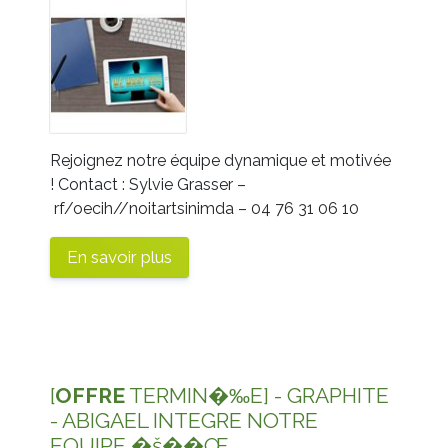
Rejoignez notre équipe dynamique et motivée
! Contact : Sylvie Grasser –
rf/oecih//noitartsinimda
– 04 76 31 06 10
En savoir plus
[
OFFRE
TERMIN�‰E] - GRAPHITE
- ABIGAEL INTEGRE NOTRE
EQUIPE �š�️�Œ