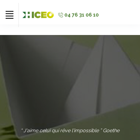
//
//
//
04 76 31 06 10
“ J'aime celui qui rêve l'impossible ” Goethe