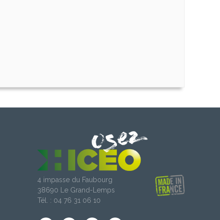
4 impasse du Faubourg
38690 Le Grand-Lemps
Tél. : 04 76 31 06 10