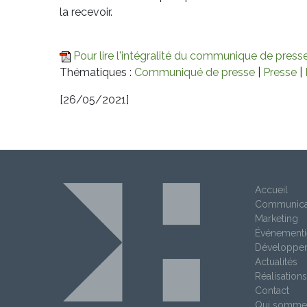
la recevoir.
Pour lire l'intégralité du communique de presse,
Thématiques :
Communiqué de presse
|
Presse
|
[26/05/2021]
Accueil
Communica
Marketing
Événementi
Développe
Actualités
Réalisations
Contact
Qui somme