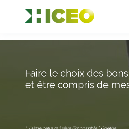
//
//
//
Faire le choix des bon
et être compris de mes
“ J'aime celui qui rêve l'impossible ” Goethe