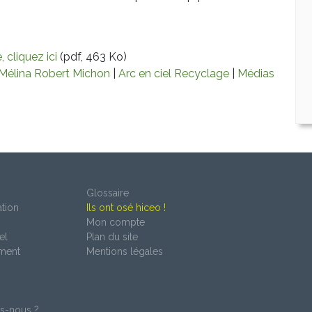
 cliquez ici
(pdf, 463 Ko)
Mélina Robert Michon
|
Arc en ciel Recyclage
|
Médias
Glossaire
tion
Ils ont osé hiceo !
Mon compte
el
Plan du site
ment
Mentions légales
s-nous ?