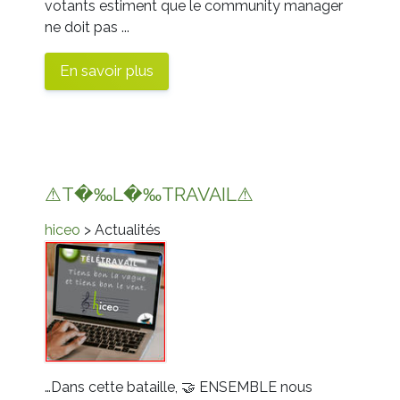
votants estiment que le community manager
ne doit pas ...
En savoir plus
⚠T�‰L�‰TRAVAIL⚠
hiceo
> Actualités
…Dans cette bataille, 🤝 ENSEMBLE nous