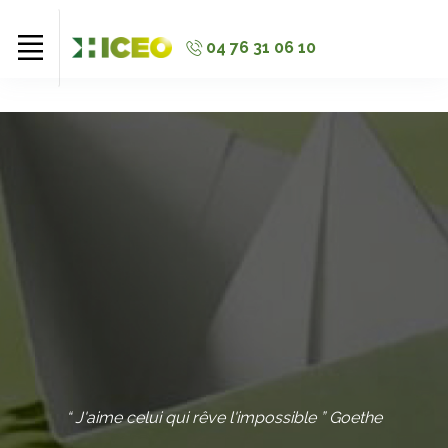
//
//
//
04 76 31 06 10
“ J'aime celui qui rêve l'impossible ” Goethe