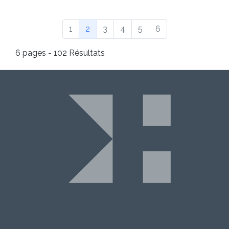
(Page courante)
1
2
3
4
5
6
6 pages - 102 Résultats