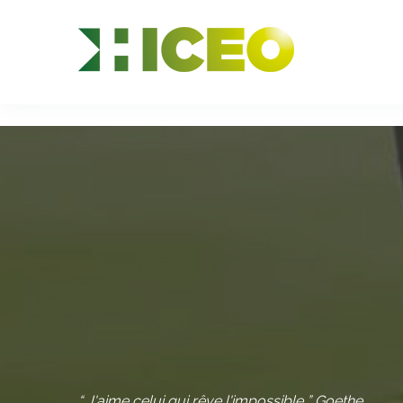
//
//
//
“ J'aime celui qui rêve l'impossible ” Goethe