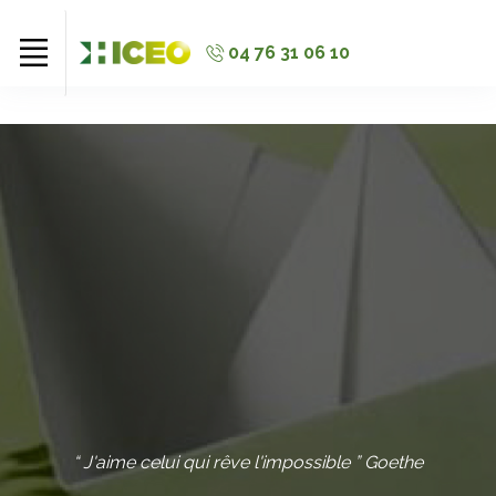
//
//
//
04 76 31 06 10
“ J'aime celui qui rêve l'impossible ” Goethe