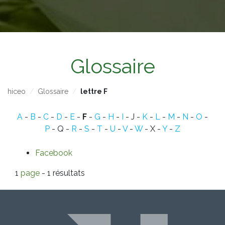
Glossaire
hiceo
Glossaire
lettre F
A
-
B
-
C
-
D
-
E
-
F
-
G
-
H
-
I
- J -
K
-
L
-
M
-
N
-
O
-
P
- Q -
R
-
S
-
T
-
U
-
V
-
W
- X -
Y
-
Z
Facebook
1
page
- 1 résultats