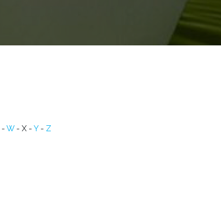
-
W
- X -
Y
-
Z