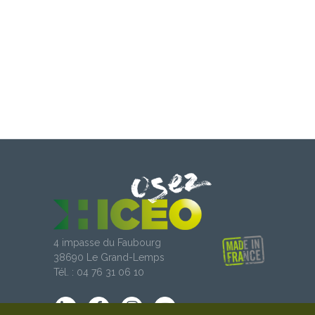
4 impasse du Faubourg
38690 Le Grand-Lemps
Tél. : 04 76 31 06 10