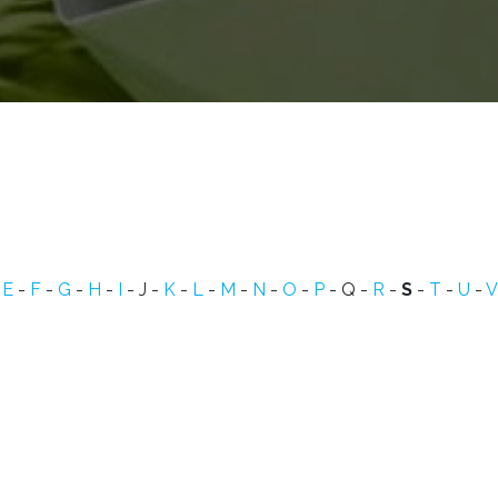
-
E
-
F
-
G
-
H
-
I
- J -
K
-
L
-
M
-
N
-
O
-
P
- Q -
R
-
S
-
T
-
U
-
V