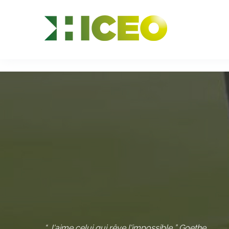
//
//
//
“ J'aime celui qui rêve l'impossible ” Goethe