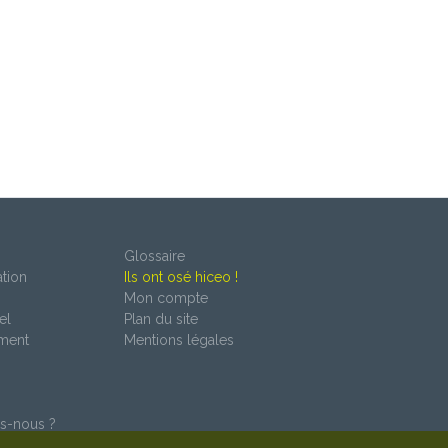
Glossaire
tion
Ils ont osé hiceo !
Mon compte
el
Plan du site
ment
Mentions légales
s-nous ?