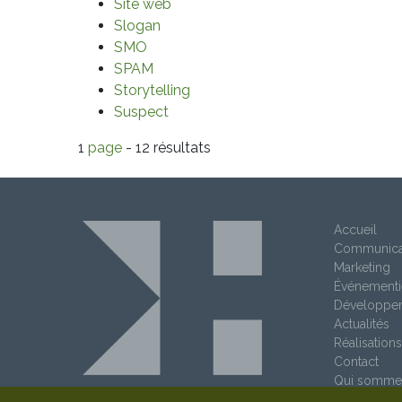
Site web
Slogan
SMO
SPAM
Storytelling
Suspect
1
page
- 12 résultats
Accueil
Communica
Marketing
Événementi
Développe
Actualités
Réalisations
Contact
Qui somme