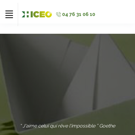
//
//
//
04 76 31 06 10
“ J'aime celui qui rêve l'impossible ” Goethe