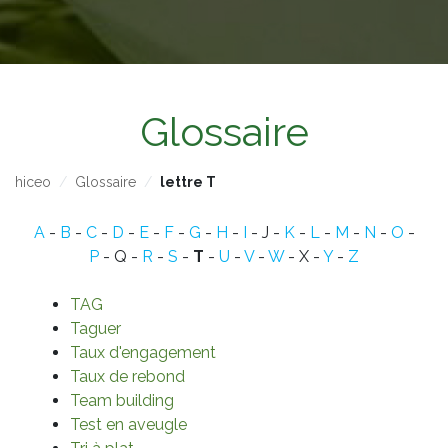
Glossaire
hiceo
Glossaire
lettre T
A
-
B
-
C
-
D
-
E
-
F
-
G
-
H
-
I
- J -
K
-
L
-
M
-
N
-
O
-
P
- Q -
R
-
S
-
T
-
U
-
V
-
W
- X -
Y
-
Z
TAG
Taguer
Taux d'engagement
Taux de rebond
Team building
Test en aveugle