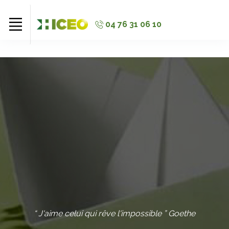
//
//
//
04 76 31 06 10
“ J'aime celui qui rêve l'impossible ” Goethe