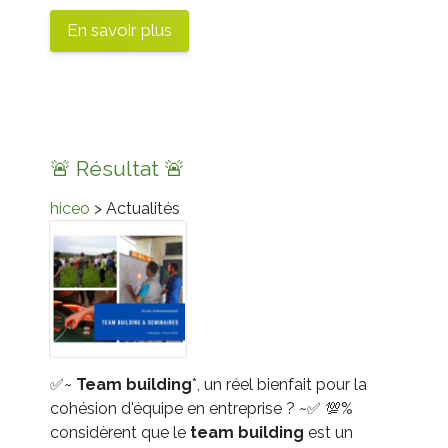
En savoir plus
🚨 Résultat 🚨
hiceo
> Actualités
✅
~
Team
building
*, un réel bienfait pour la
cohésion d'équipe en entreprise ? ~
✅
💯
%
considèrent que le
team
building
est un