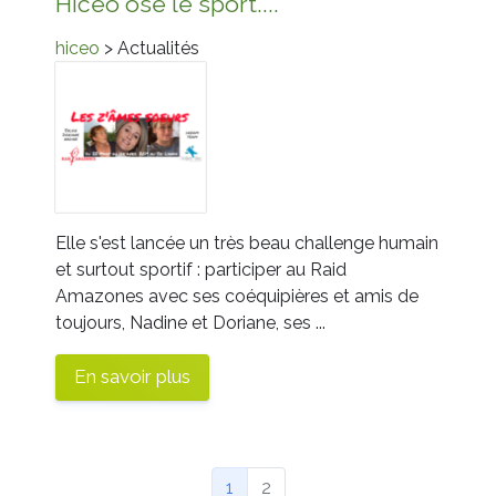
Hiceo ose le sport....
hiceo
> Actualités
Elle s'est lancée un très beau challenge humain
et surtout sportif : participer au
Raid
Amazones
avec ses coéquipières et amis de
toujours,
Nadine
et
Doriane
, ses ...
En savoir plus
(Page courante)
1
2