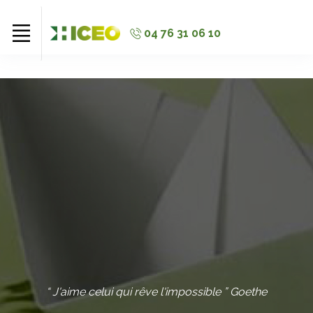
//
//
//
04 76 31 06 10
“ J'aime celui qui rêve l'impossible ” Goethe